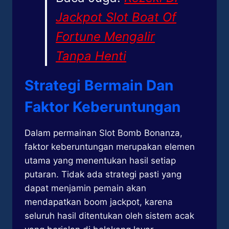
Jackpot Slot Boat Of
Fortune Mengalir
Tanpa Henti
Strategi Bermain Dan
Faktor Keberuntungan
Dalam permainan Slot Bomb Bonanza,
faktor keberuntungan merupakan elemen
utama yang menentukan hasil setiap
putaran. Tidak ada strategi pasti yang
dapat menjamin pemain akan
mendapatkan boom jackpot, karena
seluruh hasil ditentukan oleh sistem acak