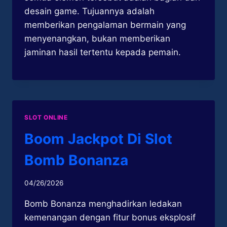
desain game. Tujuannya adalah
memberikan pengalaman bermain yang
menyenangkan, bukan memberikan
jaminan hasil tertentu kepada pemain.
SLOT ONLINE
Boom Jackpot Di Slot
Bomb Bonanza
04/26/2026
Bomb Bonanza menghadirkan ledakan
kemenangan dengan fitur bonus eksplosif