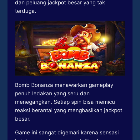
dan peluang jackpot besar yang tak
terduga.
Bomb Bonanza menawarkan gameplay
penuh ledakan yang seru dan
menegangkan. Setiap spin bisa memicu
reaksi berantai yang menghasilkan jackpot
besar.
Game ini sangat digemari karena sensasi