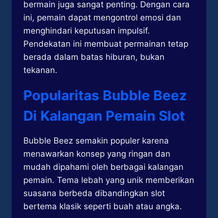
bermain juga sangat penting. Dengan cara
ini, pemain dapat mengontrol emosi dan
menghindari keputusan impulsif.
Pendekatan ini membuat permainan tetap
berada dalam batas hiburan, bukan
tekanan.
Popularitas Bubble Beez
Di Kalangan Pemain Slot
Bubble Beez semakin populer karena
menawarkan konsep yang ringan dan
mudah dipahami oleh berbagai kalangan
pemain. Tema lebah yang unik memberikan
suasana berbeda dibandingkan slot
bertema klasik seperti buah atau angka.