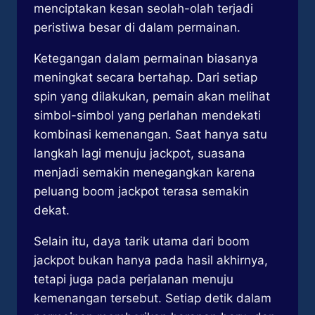
menciptakan kesan seolah-olah terjadi
peristiwa besar di dalam permainan.
Ketegangan dalam permainan biasanya
meningkat secara bertahap. Dari setiap
spin yang dilakukan, pemain akan melihat
simbol-simbol yang perlahan mendekati
kombinasi kemenangan. Saat hanya satu
langkah lagi menuju jackpot, suasana
menjadi semakin menegangkan karena
peluang boom jackpot terasa semakin
dekat.
Selain itu, daya tarik utama dari boom
jackpot bukan hanya pada hasil akhirnya,
tetapi juga pada perjalanan menuju
kemenangan tersebut. Setiap detik dalam