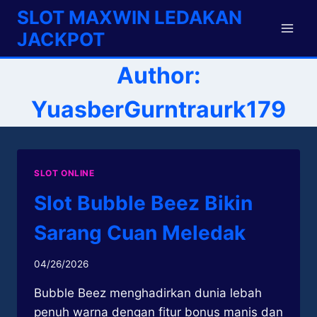
Skip
SLOT MAXWIN LEDAKAN
to
JACKPOT
content
Author:
YuasberGurntraurk179
SLOT ONLINE
Slot Bubble Beez Bikin
Sarang Cuan Meledak
04/26/2026
Bubble Beez menghadirkan dunia lebah
penuh warna dengan fitur bonus manis dan