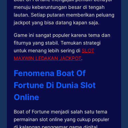
menuju keberuntungan besar di tengah
lautan. Setiap putaran memberikan peluang
jackpot yang bisa datang kapan saja.
Game ini sangat populer karena tema dan
fiturnya yang stabil. Temukan strategi
untuk menang lebih sering di
SLOT
MAXWIN LEDAKAN JACKPOT
.
Fenomena Boat Of
Fortune Di Dunia Slot
Online
Boat of Fortune menjadi salah satu tema
permainan slot online yang cukup populer
di kalangan penggemar game digital