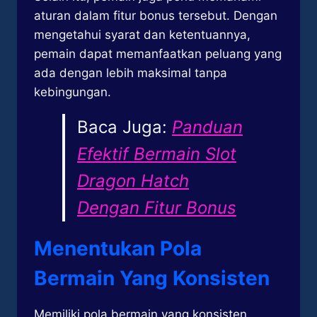
aturan dalam fitur bonus tersebut. Dengan
mengetahui syarat dan ketentuannya,
pemain dapat memanfaatkan peluang yang
ada dengan lebih maksimal tanpa
kebingungan.
Baca Juga:
Panduan
Efektif Bermain Slot
Dragon Hatch
Dengan Fitur Bonus
Menentukan Pola
Bermain Yang Konsisten
Memiliki pola bermain yang konsisten