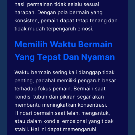
hasil permainan tidak selalu sesuai
harapan. Dengan pola bermain yang
konsisten, pemain dapat tetap tenang dan
tidak mudah terpengaruh emosi.
Memilih Waktu Bermain
Yang Tepat Dan Nyaman
Waktu bermain sering kali dianggap tidak
penting, padahal memiliki pengaruh besar
terhadap fokus pemain. Bermain saat
kondisi tubuh dan pikiran segar akan
membantu meningkatkan konsentrasi.
Hindari bermain saat lelah, mengantuk,
atau dalam kondisi emosional yang tidak
stabil. Hal ini dapat memengaruhi