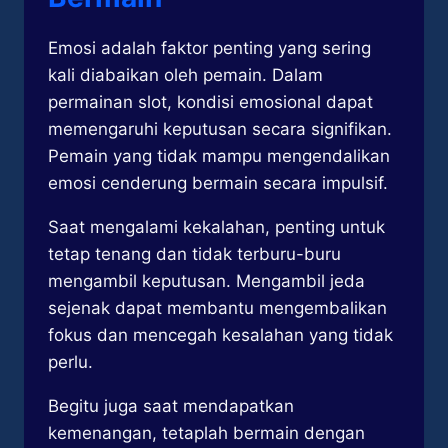
Emosi adalah faktor penting yang sering
kali diabaikan oleh pemain. Dalam
permainan slot, kondisi emosional dapat
memengaruhi keputusan secara signifikan.
Pemain yang tidak mampu mengendalikan
emosi cenderung bermain secara impulsif.
Saat mengalami kekalahan, penting untuk
tetap tenang dan tidak terburu-buru
mengambil keputusan. Mengambil jeda
sejenak dapat membantu mengembalikan
fokus dan mencegah kesalahan yang tidak
perlu.
Begitu juga saat mendapatkan
kemenangan, tetaplah bermain dengan