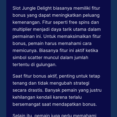
Slot Jungle Delight biasanya memiliki fitur
bonus yang dapat meningkatkan peluang
kemenangan. Fitur seperti free spins dan
multiplier menjadi daya tarik utama dalam
permainan ini. Untuk memaksimalkan fitur
bonus, pemain harus memahami cara
memicunya. Biasanya fitur ini aktif ketika
simbol scatter muncul dalam jumlah
tertentu di gulungan.
Saat fitur bonus aktif, penting untuk tetap
tenang dan tidak mengubah strategi
secara drastis. Banyak pemain yang justru
kehilangan kendali karena terlalu
bersemangat saat mendapatkan bonus.
Selain itu, pemain juga perlu memahami