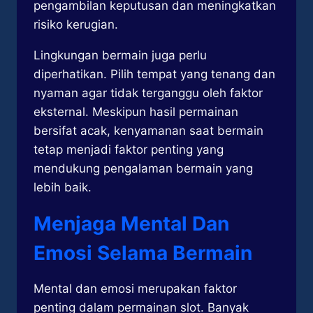
pengambilan keputusan dan meningkatkan
risiko kerugian.
Lingkungan bermain juga perlu
diperhatikan. Pilih tempat yang tenang dan
nyaman agar tidak terganggu oleh faktor
eksternal. Meskipun hasil permainan
bersifat acak, kenyamanan saat bermain
tetap menjadi faktor penting yang
mendukung pengalaman bermain yang
lebih baik.
Menjaga Mental Dan
Emosi Selama Bermain
Mental dan emosi merupakan faktor
penting dalam permainan slot. Banyak