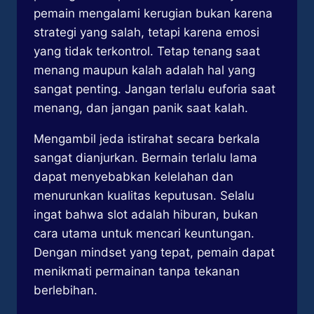
pemain mengalami kerugian bukan karena
strategi yang salah, tetapi karena emosi
yang tidak terkontrol. Tetap tenang saat
menang maupun kalah adalah hal yang
sangat penting. Jangan terlalu euforia saat
menang, dan jangan panik saat kalah.
Mengambil jeda istirahat secara berkala
sangat dianjurkan. Bermain terlalu lama
dapat menyebabkan kelelahan dan
menurunkan kualitas keputusan. Selalu
ingat bahwa slot adalah hiburan, bukan
cara utama untuk mencari keuntungan.
Dengan mindset yang tepat, pemain dapat
menikmati permainan tanpa tekanan
berlebihan.