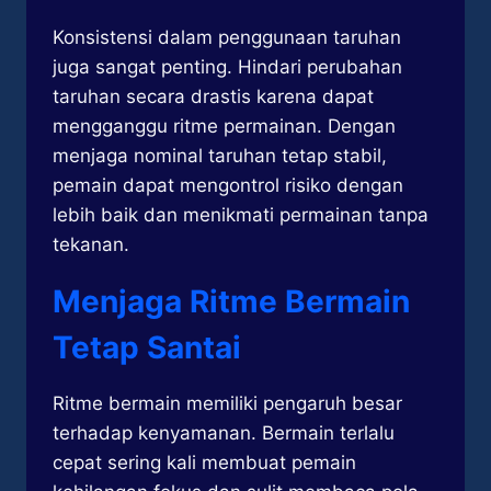
Konsistensi dalam penggunaan taruhan
juga sangat penting. Hindari perubahan
taruhan secara drastis karena dapat
mengganggu ritme permainan. Dengan
menjaga nominal taruhan tetap stabil,
pemain dapat mengontrol risiko dengan
lebih baik dan menikmati permainan tanpa
tekanan.
Menjaga Ritme Bermain
Tetap Santai
Ritme bermain memiliki pengaruh besar
terhadap kenyamanan. Bermain terlalu
cepat sering kali membuat pemain