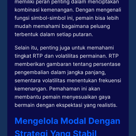
memiliki peran penting dalam menciptakan
kombinasi kemenangan. Dengan mengenali
fungsi simbol-simbol ini, pemain bisa lebih
mudah memahami bagaimana peluang
terbentuk dalam setiap putaran.
Selain itu, penting juga untuk memahami
tingkat RTP dan volatilitas permainan. RTP
memberikan gambaran tentang persentase
pengembalian dalam jangka panjang,
sementara volatilitas menentukan frekuensi
kemenangan. Pemahaman ini akan
membantu pemain menyesuaikan gaya
bermain dengan ekspektasi yang realistis.
Mengelola Modal Dengan
Strategi Yang Stabil