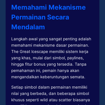
Memahami Mekanisme
Permainan Secara
Mendalam
Langkah awal yang sangat penting adalah
memahami mekanisme dasar permainan.
The Great Icescape memiliki sistem kerja
yang khas, mulai dari simbol, paylines,
hingga fitur bonus yang tersedia. Tanpa
pemahaman ini, pemain hanya akan
mengandalkan keberuntungan semata.
Setiap simbol dalam permainan memiliki
nilai yang berbeda, dan beberapa simbol
khusus seperti wild atau scatter biasanya