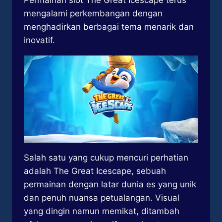
Permainan slot The Great Icescape terus
mengalami perkembangan dengan
menghadirkan berbagai tema menarik dan
inovatif.
Salah satu yang cukup mencuri perhatian
adalah The Great Icescape, sebuah
permainan dengan latar dunia es yang unik
dan penuh nuansa petualangan. Visual
yang dingin namun memikat, ditambah