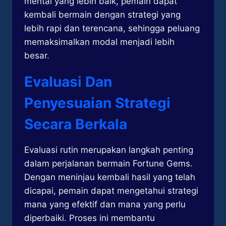
mental yang lebih baik, pemain dapat
kembali bermain dengan strategi yang
lebih rapi dan terencana, sehingga peluang
memaksimalkan modal menjadi lebih
besar.
Evaluasi Dan
Penyesuaian Strategi
Secara Berkala
Evaluasi rutin merupakan langkah penting
dalam perjalanan bermain Fortune Gems.
Dengan meninjau kembali hasil yang telah
dicapai, pemain dapat mengetahui strategi
mana yang efektif dan mana yang perlu
diperbaiki. Proses ini membantu