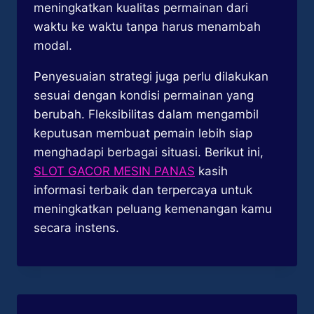
meningkatkan kualitas permainan dari
waktu ke waktu tanpa harus menambah
modal.
Penyesuaian strategi juga perlu dilakukan
sesuai dengan kondisi permainan yang
berubah. Fleksibilitas dalam mengambil
keputusan membuat pemain lebih siap
menghadapi berbagai situasi. Berikut ini,
SLOT GACOR MESIN PANAS
kasih
informasi terbaik dan terpercaya untuk
meningkatkan peluang kemenangan kamu
secara instens.