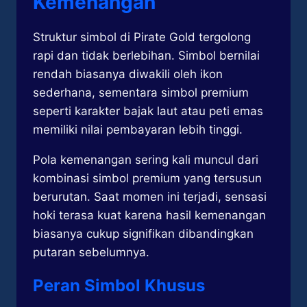
Kemenangan
Struktur simbol di Pirate Gold tergolong
rapi dan tidak berlebihan. Simbol bernilai
rendah biasanya diwakili oleh ikon
sederhana, sementara simbol premium
seperti karakter bajak laut atau peti emas
memiliki nilai pembayaran lebih tinggi.
Pola kemenangan sering kali muncul dari
kombinasi simbol premium yang tersusun
berurutan. Saat momen ini terjadi, sensasi
hoki terasa kuat karena hasil kemenangan
biasanya cukup signifikan dibandingkan
putaran sebelumnya.
Peran Simbol Khusus