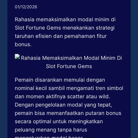
01/12/2026
Rahasia memaksimalkan modal minim di
Slot Fortune Gems menekankan strategi
taruhan efisien dan pemahaman fitur
bonus.
Pemain disarankan memulai dengan
nominal kecil sambil mengamati tren simbol
dan momen aktifnya scatter atau wild.
Dengan pengelolaan modal yang tepat,
pemain bisa memanfaatkan putaran bonus
secara optimal untuk meningkatkan
peluang menang tanpa harus