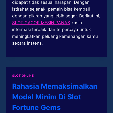
didapat tidak sesuai harapan. Dengan
istirahat sejenak, pemain bisa kembali
dengan pikiran yang lebih segar. Berikut ini,
SLOT GACOR MESIN PANAS
kasih
informasi terbaik dan terpercaya untuk
meningkatkan peluang kemenangan kamu
secara instens.
SLOT ONLINE
Rahasia Memaksimalkan
Modal Minim Di Slot
Fortune Gems