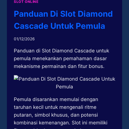
SLOT ONLINE
Panduan Di Slot Diamond
Cascade Untuk Pemula
01/12/2026
Panduan di Slot Diamond Cascade untuk
pemula menekankan pemahaman dasar
mekanisme permainan dan fitur bonus.
Pemula disarankan memulai dengan
taruhan kecil untuk mengenali ritme
putaran, simbol khusus, dan potensi
kombinasi kemenangan. Slot ini memiliki