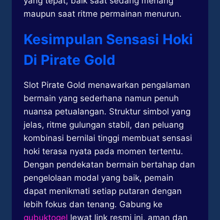
yang tepat, baik saat sedang menang
maupun saat ritme permainan menurun.
Kesimpulan Sensasi Hoki
Di Pirate Gold
Slot Pirate Gold menawarkan pengalaman
bermain yang sederhana namun penuh
nuansa petualangan. Struktur simbol yang
jelas, ritme gulungan stabil, dan peluang
kombinasi bernilai tinggi membuat sensasi
hoki terasa nyata pada momen tertentu.
Dengan pendekatan bermain bertahap dan
pengelolaan modal yang baik, pemain
dapat menikmati setiap putaran dengan
lebih fokus dan tenang. Gabung ke
gubuktogel
lewat link resmi ini, aman dan