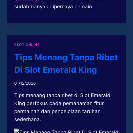
sudah banyak dipercaya pemain.
SLOT ONLINE
Tips Menang Tanpa Ribet
Di Slot Emerald King
01/12/2026
Tips menang tanpa ribet di Slot Emerald
King berfokus pada pemahaman fitur
permainan dan pengelolaan taruhan
sederhana.