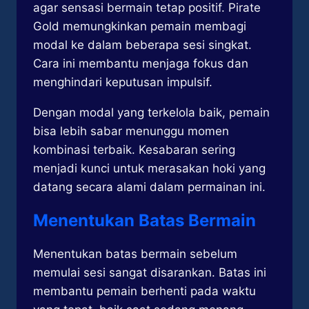
agar sensasi bermain tetap positif. Pirate
Gold memungkinkan pemain membagi
modal ke dalam beberapa sesi singkat.
Cara ini membantu menjaga fokus dan
menghindari keputusan impulsif.
Dengan modal yang terkelola baik, pemain
bisa lebih sabar menunggu momen
kombinasi terbaik. Kesabaran sering
menjadi kunci untuk merasakan hoki yang
datang secara alami dalam permainan ini.
Menentukan Batas Bermain
Menentukan batas bermain sebelum
memulai sesi sangat disarankan. Batas ini
membantu pemain berhenti pada waktu