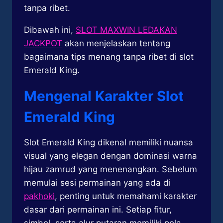
tanpa ribet.
Dibawah ini,
SLOT MAXWIN LEDAKAN
JACKPOT
akan menjelaskan tentang
bagaimana tips menang tanpa ribet di slot
Emerald King.
Mengenal Karakter Slot
Emerald King
Slot Emerald King dikenal memiliki nuansa
visual yang elegan dengan dominasi warna
hijau zamrud yang menenangkan. Sebelum
memulai sesi permainan yang ada di
pakhoki
, penting untuk memahami karakter
dasar dari permainan ini. Setiap fitur,
simbol, serta alur putaran memiliki pola