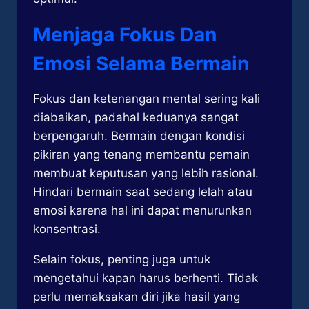
Menjaga Fokus Dan
Emosi Selama Bermain
Fokus dan ketenangan mental sering kali
diabaikan, padahal keduanya sangat
berpengaruh. Bermain dengan kondisi
pikiran yang tenang membantu pemain
membuat keputusan yang lebih rasional.
Hindari bermain saat sedang lelah atau
emosi karena hal ini dapat menurunkan
konsentrasi.
Selain fokus, penting juga untuk
mengetahui kapan harus berhenti. Tidak
perlu memaksakan diri jika hasil yang