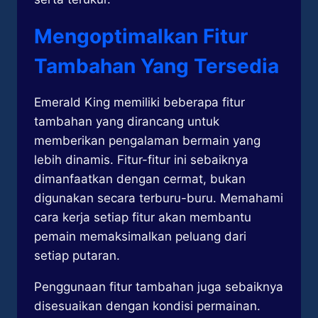
Mengoptimalkan Fitur
Tambahan Yang Tersedia
Emerald King memiliki beberapa fitur
tambahan yang dirancang untuk
memberikan pengalaman bermain yang
lebih dinamis. Fitur-fitur ini sebaiknya
dimanfaatkan dengan cermat, bukan
digunakan secara terburu-buru. Memahami
cara kerja setiap fitur akan membantu
pemain memaksimalkan peluang dari
setiap putaran.
Penggunaan fitur tambahan juga sebaiknya
disesuaikan dengan kondisi permainan.