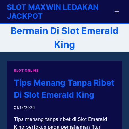
Skip
SLOT MAXWIN LEDAKAN
to
JACKPOT
content
Bermain Di Slot Emerald
King
SLOT ONLINE
Tips Menang Tanpa Ribet
Di Slot Emerald King
01/12/2026
Tips menang tanpa ribet di Slot Emerald
King berfokus pada pemahaman fitur