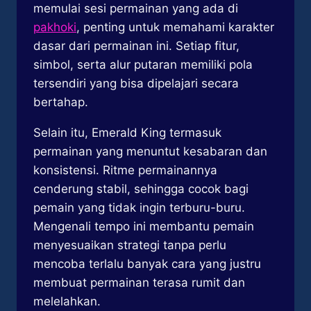
memulai sesi permainan yang ada di
pakhoki
, penting untuk memahami karakter
dasar dari permainan ini. Setiap fitur,
simbol, serta alur putaran memiliki pola
tersendiri yang bisa dipelajari secara
bertahap.
Selain itu, Emerald King termasuk
permainan yang menuntut kesabaran dan
konsistensi. Ritme permainannya
cenderung stabil, sehingga cocok bagi
pemain yang tidak ingin terburu-buru.
Mengenali tempo ini membantu pemain
menyesuaikan strategi tanpa perlu
mencoba terlalu banyak cara yang justru
membuat permainan terasa rumit dan
melelahkan.