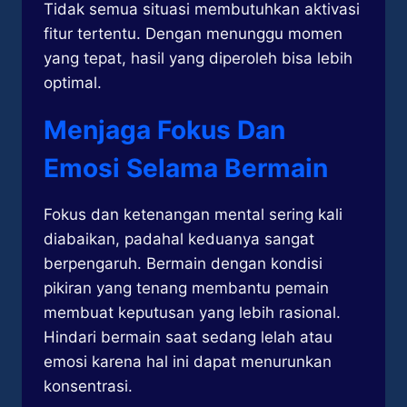
Tidak semua situasi membutuhkan aktivasi
fitur tertentu. Dengan menunggu momen
yang tepat, hasil yang diperoleh bisa lebih
optimal.
Menjaga Fokus Dan
Emosi Selama Bermain
Fokus dan ketenangan mental sering kali
diabaikan, padahal keduanya sangat
berpengaruh. Bermain dengan kondisi
pikiran yang tenang membantu pemain
membuat keputusan yang lebih rasional.
Hindari bermain saat sedang lelah atau
emosi karena hal ini dapat menurunkan
konsentrasi.