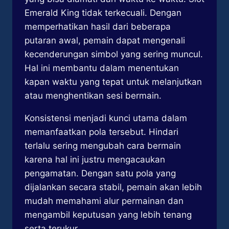
Emerald King tidak terkecuali. Dengan
memperhatikan hasil dari beberapa
putaran awal, pemain dapat mengenali
kecenderungan simbol yang sering muncul.
Hal ini membantu dalam menentukan
kapan waktu yang tepat untuk melanjutkan
atau menghentikan sesi bermain.
Konsistensi menjadi kunci utama dalam
memanfaatkan pola tersebut. Hindari
terlalu sering mengubah cara bermain
karena hal ini justru mengacaukan
pengamatan. Dengan satu pola yang
dijalankan secara stabil, pemain akan lebih
mudah memahami alur permainan dan
mengambil keputusan yang lebih tenang
serta terukur.