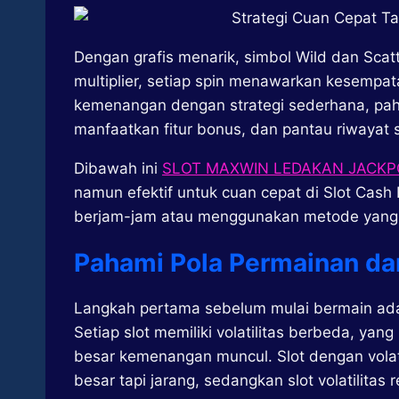
Dengan grafis menarik, simbol Wild dan Scatte
multiplier, setiap spin menawarkan kesempa
kemenangan dengan strategi sederhana, paha
manfaatkan fitur bonus, dan pantau riwayat s
Dibawah ini
SLOT MAXWIN LEDAKAN JACKP
namun efektif untuk cuan cepat di Slot Cas
berjam-jam atau menggunakan metode yang 
Pahami Pola Permainan dan
Langkah pertama sebelum mulai bermain ad
Setiap slot memiliki volatilitas berbeda, y
besar kemenangan muncul. Slot dengan volat
besar tapi jarang, sedangkan slot volatilita