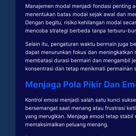
Manajemen modal menjadi fondasi penting ag
menentukan batas modal sejak awal dan me
Dengan begitu, risiko kehilangan modal seca
mencoba strategi berbeda tanpa terburu-bur
Selain itu, pengaturan waktu bermain juga be
dapat menurunkan fokus dan meningkatkan r
membatasi durasi bermain dan mengambil je
konsentrasi dan tetap menikmati permainan s
Menjaga Pola Pikir Dan Em
Kontrol emosi menjadi salah satu kunci sukse
bersemangat saat menang atau frustrasi ket
yang merugikan. Menjaga emosi tetap stabil
memaksimalkan peluang menang.