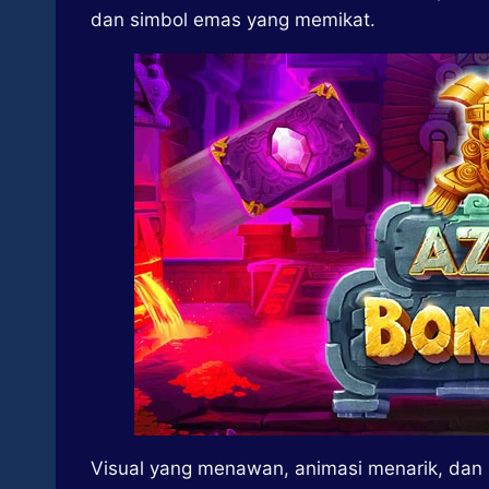
dan simbol emas yang memikat.
Visual yang menawan, animasi menarik, dan