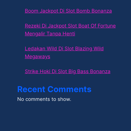
Boom Jackpot Di Slot Bomb Bonanza
Rezeki Di Jackpot Slot Boat Of Fortune
Mengalir Tanpa Henti
Ledakan Wild Di Slot Blazing Wild
Megaways
Strike Hoki Di Slot Big Bass Bonanza
Recent Comments
No comments to show.