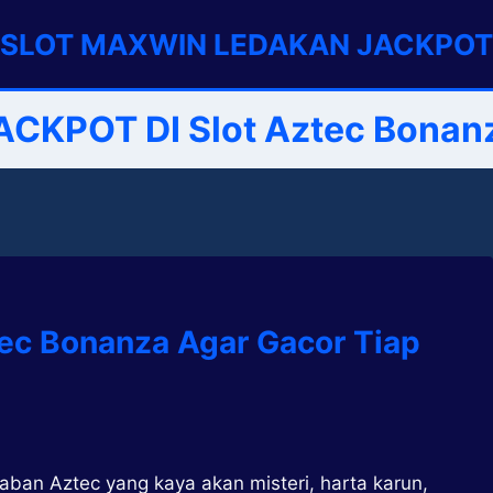
SLOT MAXWIN LEDAKAN JACKPOT
ACKPOT DI Slot Aztec Bonan
tec Bonanza Agar Gacor Tiap
an Aztec yang kaya akan misteri, harta karun,