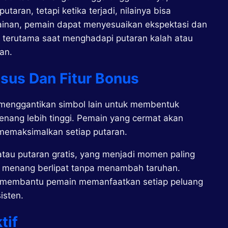
aran, tetapi ketika terjadi, nilainya bisa
ainan, pemain dapat menyesuaikan ekspektasi dan
 terutama saat menghadapi putaran kalah atau
an.
us Dan Fitur Bonus
 menggantikan simbol lain untuk membentuk
nang lebih tinggi. Pemain yang cermat akan
memaksimalkan setiap putaran.
atau putaran gratis, yang menjadi momen paling
menang berlipat tanpa menambah taruhan.
s membantu pemain memanfaatkan setiap peluang
isten.
tif