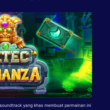
 soundtrack yang khas membuat permainan ini