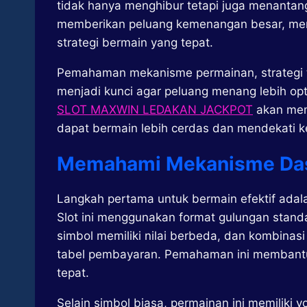
tidak hanya menghibur tetapi juga menantang
memberikan peluang kemenangan besar, mem
strategi bermain yang tepat.
Pemahaman mekanisme permainan, strategi t
menjadi kunci agar peluang menang lebih opt
SLOT MAXWIN LEDAKAN JACKPOT
akan memb
dapat bermain lebih cerdas dan mendekati k
Memahami Mekanisme Das
Langkah pertama untuk bermain efektif ad
Slot ini menggunakan format gulungan stand
simbol memiliki nilai berbeda, dan kombina
tabel pembayaran. Pemahaman ini membantu 
tepat.
Selain simbol biasa, permainan ini memiliki vo