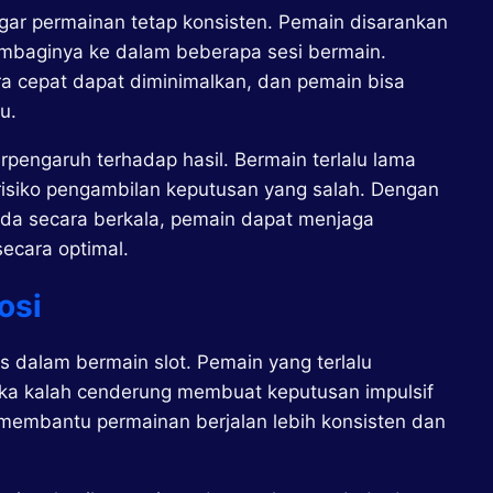
ar permainan tetap konsisten. Pemain disarankan
mbaginya ke dalam beberapa sesi bermain.
ra cepat dapat diminimalkan, dan pemain bisa
u.
rpengaruh terhadap hasil. Bermain terlalu lama
isiko pengambilan keputusan yang salah. Dengan
da secara berkala, pemain dapat menjaga
ecara optimal.
osi
s dalam bermain slot. Pemain yang terlalu
ika kalah cenderung membuat keputusan impulsif
 membantu permainan berjalan lebih konsisten dan