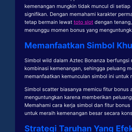
kemenangan mungkin tidak muncul di setiap put
signifikan. Dengan memahami karakter perm
tetap bermain lewat
toto slot
dengan tenang,
menunggu momen bonus yang menguntungk
Memanfaatkan Simbol Khus
Simbol wild dalam Aztec Bonanza berfungsi
kombinasi kemenangan, sehingga peluang me
memanfaatkan kemunculan simbol ini untuk 
Simbol scatter biasanya memicu fitur bonus 
menguntungkan karena memberikan peluang 
Memahami cara kerja simbol dan fitur bonu
untuk meraih kemenangan besar secara kons
Strategi Taruhan Yang Efek