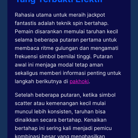
Rahasia utama untuk meraih jackpot
fantastis adalah teknik spin bertahap.
Pemain disarankan memulai taruhan kecil
selama beberapa putaran pertama untuk
membaca ritme gulungan dan mengamati
frekuensi simbol bernilai tinggi. Putaran
awal ini menjaga modal tetap aman
sekaligus memberi informasi penting untuk
langkah berikutnya di
pakhoki
.
Setelah beberapa putaran, ketika simbol
scatter atau kemenangan kecil mulai
muncul lebih konsisten, taruhan bisa
dinaikkan secara bertahap. Kenaikan
bertahap ini sering kali menjadi pemicu
kombinasi besar yang menghasilkan