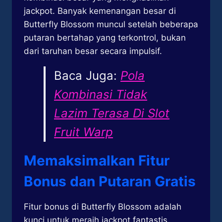
jackpot. Banyak kemenangan besar di
Butterfly Blossom muncul setelah beberapa
putaran bertahap yang terkontrol, bukan
dari taruhan besar secara impulsif.
Baca Juga:
Pola
Kombinasi Tidak
Lazim Terasa Di Slot
Fruit Warp
Memaksimalkan Fitur
Bonus dan Putaran Gratis
Fitur bonus di Butterfly Blossom adalah
kunci untuk meraih jackpot fantastis.