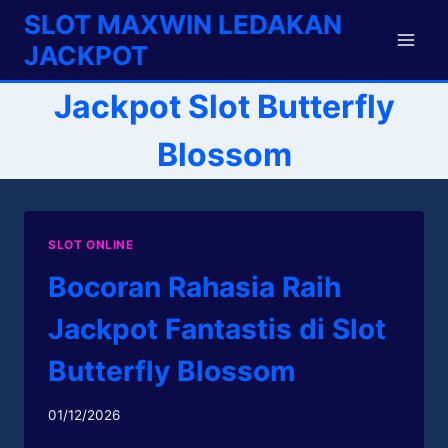
Skip
SLOT MAXWIN LEDAKAN
to
JACKPOT
content
Jackpot Slot Butterfly
Blossom
SLOT ONLINE
Bocoran Rahasia Raih
Jackpot Fantastis di Slot
Butterfly Blossom
01/12/2026