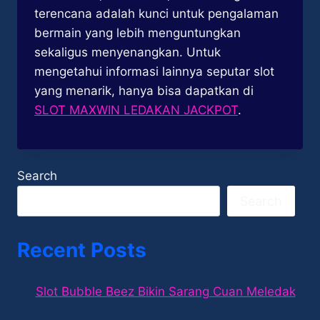
terencana adalah kunci untuk pengalaman
bermain yang lebih menguntungkan
sekaligus menyenangkan. Untuk
mengetahui informasi lainnya seputar slot
yang menarik, hanya bisa dapatkan di
SLOT MAXWIN LEDAKAN JACKPOT
.
Search
Search
Recent Posts
Slot Bubble Beez Bikin Sarang Cuan Meledak