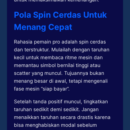
Pola Spin Cerdas Untuk
Menang Cepat
Rahasia pemain pro adalah spin cerdas
dan terstruktur. Mulailah dengan taruhan
kecil untuk membaca ritme mesin dan
memantau simbol bernilai tinggi atau
scatter yang muncul. Tujuannya bukan
menang besar di awal, tetapi mengenali
fase mesin “siap bayar”.
Setelah tanda positif muncul, tingkatkan
taruhan sedikit demi sedikit. Jangan
menaikkan taruhan secara drastis karena
bisa menghabiskan modal sebelum