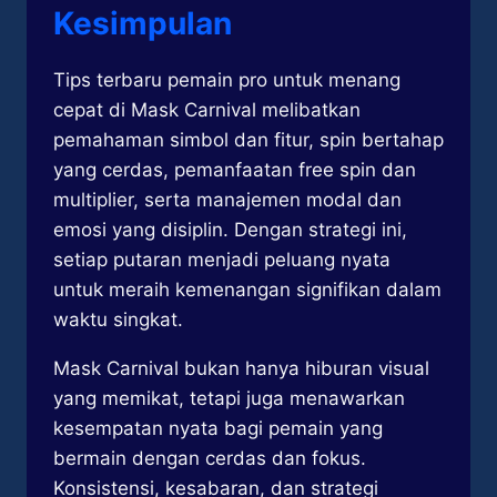
Kesimpulan
Tips terbaru pemain pro untuk menang
cepat di Mask Carnival melibatkan
pemahaman simbol dan fitur, spin bertahap
yang cerdas, pemanfaatan free spin dan
multiplier, serta manajemen modal dan
emosi yang disiplin. Dengan strategi ini,
setiap putaran menjadi peluang nyata
untuk meraih kemenangan signifikan dalam
waktu singkat.
Mask Carnival bukan hanya hiburan visual
yang memikat, tetapi juga menawarkan
kesempatan nyata bagi pemain yang
bermain dengan cerdas dan fokus.
Konsistensi, kesabaran, dan strategi