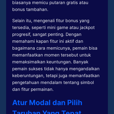
biasanya memicu putaran gratis atau
bonus tambahan.
Selain itu, mengenali fitur bonus yang
tersedia, seperti mini game atau jackpot
progresif, sangat penting. Dengan
memahami kapan fitur ini aktif dan
bagaimana cara memicunya, pemain bisa
memanfaatkan momen tersebut untuk
memaksimalkan keuntungan. Banyak
pemain sukses tidak hanya mengandalkan
keberuntungan, tetapi juga memanfaatkan
pengetahuan mendalam tentang simbol
dan fitur permainan.
Atur Modal dan Pilih
Taruhan Yang Tepat