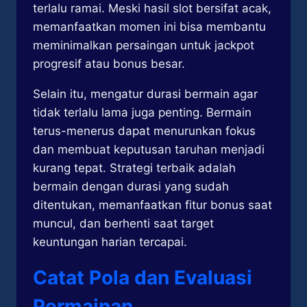
terlalu ramai. Meski hasil slot bersifat acak,
memanfaatkan momen ini bisa membantu
meminimalkan persaingan untuk jackpot
progresif atau bonus besar.
Selain itu, mengatur durasi bermain agar
tidak terlalu lama juga penting. Bermain
terus-menerus dapat menurunkan fokus
dan membuat keputusan taruhan menjadi
kurang tepat. Strategi terbaik adalah
bermain dengan durasi yang sudah
ditentukan, memanfaatkan fitur bonus saat
muncul, dan berhenti saat target
keuntungan harian tercapai.
Catat Pola dan Evaluasi
Permainan