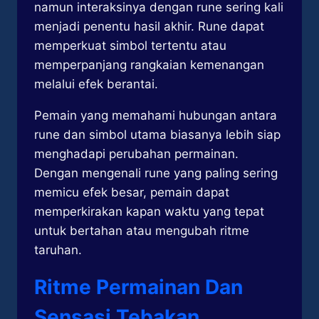
namun interaksinya dengan rune sering kali
menjadi penentu hasil akhir. Rune dapat
memperkuat simbol tertentu atau
memperpanjang rangkaian kemenangan
melalui efek berantai.
Pemain yang memahami hubungan antara
rune dan simbol utama biasanya lebih siap
menghadapi perubahan permainan.
Dengan mengenali rune yang paling sering
memicu efek besar, pemain dapat
memperkirakan kapan waktu yang tepat
untuk bertahan atau mengubah ritme
taruhan.
Ritme Permainan Dan
Sensasi Tebakan