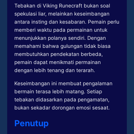
Tebakan di Viking Runecraft bukan soal
spekulasi liar, melainkan keseimbangan
antara insting dan kesabaran. Pemain perlu
memberi waktu pada permainan untuk
menunjukkan polanya sendiri. Dengan
memahami bahwa gulungan tidak biasa
membutuhkan pendekatan berbeda,
pemain dapat menikmati permainan
dengan lebih tenang dan terarah.
Keseimbangan ini membuat pengalaman
bermain terasa lebih matang. Setiap
tebakan didasarkan pada pengamatan,
bukan sekadar dorongan emosi sesaat.
Penutup