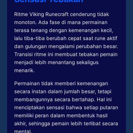
Ritme Viking Runecraft cenderung tidak
monoton. Ada fase di mana permainan
terasa tenang dengan kemenangan kecil,
lalu tiba-tiba berubah cepat saat rune aktif
dan gulungan mengalami perubahan besar.
Transisi ritme ini membuat tebakan pemain
menjadi lebih menantang sekaligus
menarik.
Permainan tidak memberi kemenangan
secara instan dalam jumlah besar, tetapi
membangunnya secara bertahap. Hal ini
menciptakan sensasi bahwa setiap putaran
memiliki peran dalam membentuk hasil
akhir, sehingga pemain lebih terlibat secara
mental.