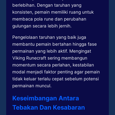
berlebihan. Dengan taruhan yang
konsisten, pemain memiliki ruang untuk
membaca pola rune dan perubahan
gulungan secara lebih jernih.
Pengelolaan taruhan yang baik juga
membantu pemain bertahan hingga fase
permainan yang lebih aktif. Mengingat
Viking Runecraft sering membangun
momentum secara perlahan, kestabilan
modal menjadi faktor penting agar pemain
tidak keluar terlalu cepat sebelum potensi
permainan muncul.
Keseimbangan Antara
Tebakan Dan Kesabaran