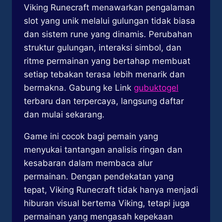
Viking Runecraft menawarkan pengalaman
slot yang unik melalui gulungan tidak biasa
dan sistem rune yang dinamis. Perubahan
struktur gulungan, interaksi simbol, dan
ritme permainan yang bertahap membuat
setiap tebakan terasa lebih menarik dan
bermakna. Gabung ke Link
gubuktogel
terbaru dan terpercaya, langsung daftar
dan mulai sekarang.
Game ini cocok bagi pemain yang
menyukai tantangan analisis ringan dan
kesabaran dalam membaca alur
permainan. Dengan pendekatan yang
tepat, Viking Runecraft tidak hanya menjadi
hiburan visual bertema Viking, tetapi juga
permainan yang mengasah kepekaan