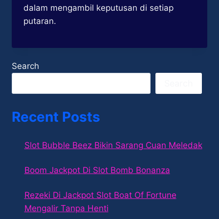
dalam mengambil keputusan di setiap
putaran.
Search
Search
Recent Posts
Slot Bubble Beez Bikin Sarang Cuan Meledak
Boom Jackpot Di Slot Bomb Bonanza
Rezeki Di Jackpot Slot Boat Of Fortune
Mengalir Tanpa Henti