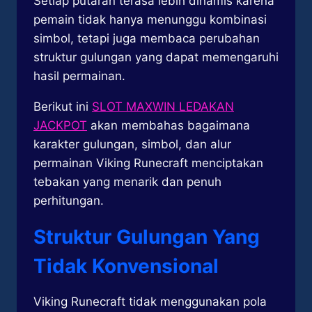
Setiap putaran terasa lebih dinamis karena
pemain tidak hanya menunggu kombinasi
simbol, tetapi juga membaca perubahan
struktur gulungan yang dapat memengaruhi
hasil permainan.
Berikut ini
SLOT MAXWIN LEDAKAN
JACKPOT
akan membahas bagaimana
karakter gulungan, simbol, dan alur
permainan Viking Runecraft menciptakan
tebakan yang menarik dan penuh
perhitungan.
Struktur Gulungan Yang
Tidak Konvensional
Viking Runecraft tidak menggunakan pola