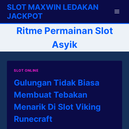
Skip
SLOT MAXWIN LEDAKAN
to
JACKPOT
content
Ritme Permainan Slot
Asyik
SLOT ONLINE
Gulungan Tidak Biasa
Membuat Tebakan
Menarik Di Slot Viking
Runecraft