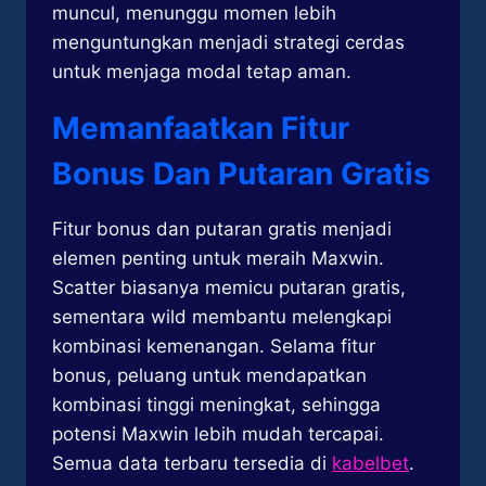
muncul, menunggu momen lebih
menguntungkan menjadi strategi cerdas
untuk menjaga modal tetap aman.
Memanfaatkan Fitur
Bonus Dan Putaran Gratis
Fitur bonus dan putaran gratis menjadi
elemen penting untuk meraih Maxwin.
Scatter biasanya memicu putaran gratis,
sementara wild membantu melengkapi
kombinasi kemenangan. Selama fitur
bonus, peluang untuk mendapatkan
kombinasi tinggi meningkat, sehingga
potensi Maxwin lebih mudah tercapai.
Semua data terbaru tersedia di
kabelbet
.