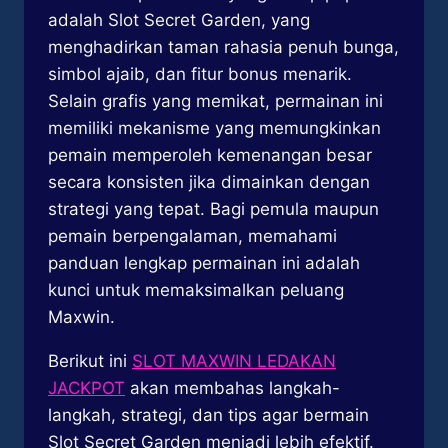
adalah Slot Secret Garden, yang
menghadirkan taman rahasia penuh bunga,
simbol ajaib, dan fitur bonus menarik.
Selain grafis yang memikat, permainan ini
memiliki mekanisme yang memungkinkan
pemain memperoleh kemenangan besar
secara konsisten jika dimainkan dengan
strategi yang tepat. Bagi pemula maupun
pemain berpengalaman, memahami
panduan lengkap permainan ini adalah
kunci untuk memaksimalkan peluang
Maxwin.
Berikut ini
SLOT MAXWIN LEDAKAN
JACKPOT
akan membahas langkah-
langkah, strategi, dan tips agar bermain
Slot Secret Garden menjadi lebih efektif.