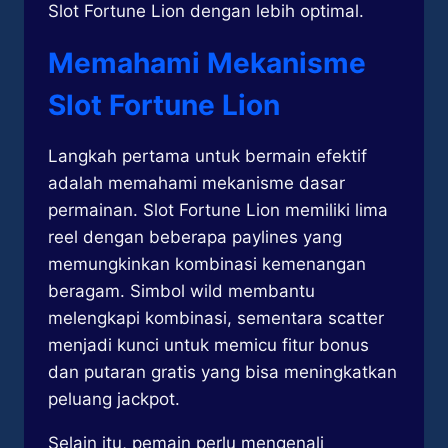
Slot Fortune Lion dengan lebih optimal.
Memahami Mekanisme
Slot Fortune Lion
Langkah pertama untuk bermain efektif
adalah memahami mekanisme dasar
permainan. Slot Fortune Lion memiliki lima
reel dengan beberapa paylines yang
memungkinkan kombinasi kemenangan
beragam. Simbol wild membantu
melengkapi kombinasi, sementara scatter
menjadi kunci untuk memicu fitur bonus
dan putaran gratis yang bisa meningkatkan
peluang jackpot.
Selain itu, pemain perlu mengenali