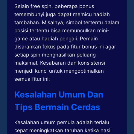
Selain free spin, beberapa bonus
tersembunyi juga dapat memicu hadiah
tambahan. Misalnya, simbol tertentu dalam
posisi tertentu bisa memunculkan mini-
game atau hadiah pengali. Pemain
disarankan fokus pada fitur bonus ini agar
setiap spin menghasilkan peluang
maksimal. Kesabaran dan konsistensi
menjadi kunci untuk mengoptimalkan
semua fitur ini.
Kesalahan Umum Dan
Tips Bermain Cerdas
Kesalahan umum pemula adalah terlalu
cepat meningkatkan taruhan ketika hasil