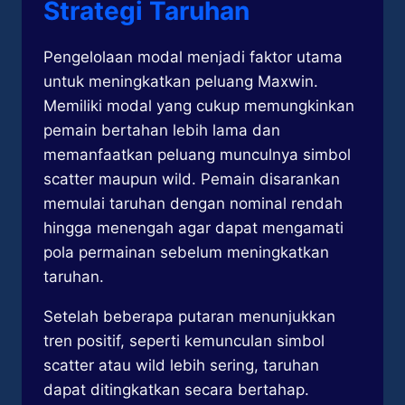
Strategi Taruhan
Pengelolaan modal menjadi faktor utama
untuk meningkatkan peluang Maxwin.
Memiliki modal yang cukup memungkinkan
pemain bertahan lebih lama dan
memanfaatkan peluang munculnya simbol
scatter maupun wild. Pemain disarankan
memulai taruhan dengan nominal rendah
hingga menengah agar dapat mengamati
pola permainan sebelum meningkatkan
taruhan.
Setelah beberapa putaran menunjukkan
tren positif, seperti kemunculan simbol
scatter atau wild lebih sering, taruhan
dapat ditingkatkan secara bertahap.