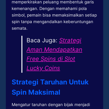
memperkirakan peluang membentuk garis
kemenangan. Dengan memahami pola
simbol, pemain bisa memaksimalkan setiap
spin tanpa mengandalkan keberuntungan
semata.
Baca Juga:
Strategi
Aman Mendapatkan
Free Spins di Slot
Lucky Coins
Strategi Taruhan Untuk
Spin Maksimal
Mengatur taruhan dengan bijak menjadi