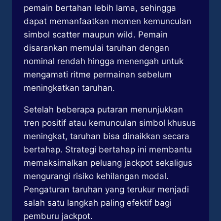
pemain bertahan lebih lama, sehingga
dapat memanfaatkan momen kemunculan
simbol scatter maupun wild. Pemain
disarankan memulai taruhan dengan
nominal rendah hingga menengah untuk
mengamati ritme permainan sebelum
meningkatkan taruhan.
Setelah beberapa putaran menunjukkan
tren positif atau kemunculan simbol khusus
meningkat, taruhan bisa dinaikkan secara
bertahap. Strategi bertahap ini membantu
memaksimalkan peluang jackpot sekaligus
mengurangi risiko kehilangan modal.
Pengaturan taruhan yang terukur menjadi
salah satu langkah paling efektif bagi
pemburu jackpot.