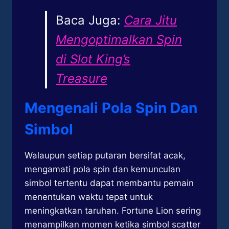
Baca Juga:
Cara Jitu
Mengoptimalkan Spin
di Slot King’s
Treasure
Mengenali Pola Spin Dan
Simbol
Walaupun setiap putaran bersifat acak,
mengamati pola spin dan kemunculan
simbol tertentu dapat membantu pemain
menentukan waktu tepat untuk
meningkatkan taruhan. Fortune Lion sering
menampilkan momen ketika simbol scatter