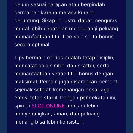
belum sesuai harapan atau berpindah
permainan karena merasa kurang
beruntung. Sikap ini justru dapat menguras
modal lebih cepat dan mengurangi peluang
memanfaatkan fitur free spin serta bonus
secara optimal.
Tips bermain cerdas adalah tetap disiplin,
mencatat pola simbol dan scatter, serta
memanfaatkan setiap fitur bonus dengan
maksimal. Pemain juga disarankan berhenti
sejenak setelah kemenangan besar agar
emosi tetap stabil. Dengan pendekatan ini,
spin di
SLOT ONLINE
menjadi lebih
menyenangkan, aman, dan peluang
menang bisa lebih konsisten.