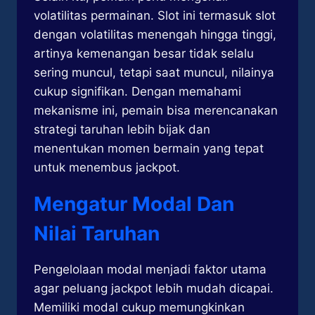
volatilitas permainan. Slot ini termasuk slot
dengan volatilitas menengah hingga tinggi,
artinya kemenangan besar tidak selalu
sering muncul, tetapi saat muncul, nilainya
cukup signifikan. Dengan memahami
mekanisme ini, pemain bisa merencanakan
strategi taruhan lebih bijak dan
menentukan momen bermain yang tepat
untuk menembus jackpot.
Mengatur Modal Dan
Nilai Taruhan
Pengelolaan modal menjadi faktor utama
agar peluang jackpot lebih mudah dicapai.
Memiliki modal cukup memungkinkan