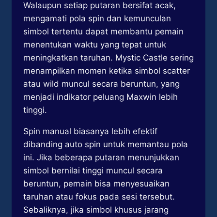
Walaupun setiap putaran bersifat acak,
mengamati pola spin dan kemunculan
simbol tertentu dapat membantu pemain
menentukan waktu yang tepat untuk
meningkatkan taruhan. Mystic Castle sering
menampilkan momen ketika simbol scatter
atau wild muncul secara beruntun, yang
menjadi indikator peluang Maxwin lebih
tinggi.
Spin manual biasanya lebih efektif
dibanding auto spin untuk memantau pola
ini. Jika beberapa putaran menunjukkan
simbol bernilai tinggi muncul secara
beruntun, pemain bisa menyesuaikan
taruhan atau fokus pada sesi tersebut.
Sebaliknya, jika simbol khusus jarang