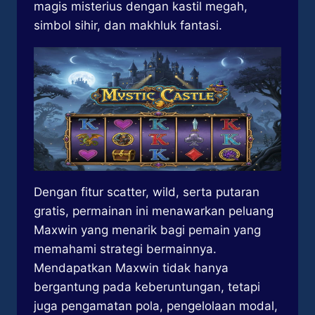
magis misterius dengan kastil megah,
simbol sihir, dan makhluk fantasi.
Dengan fitur scatter, wild, serta putaran
gratis, permainan ini menawarkan peluang
Maxwin yang menarik bagi pemain yang
memahami strategi bermainnya.
Mendapatkan Maxwin tidak hanya
bergantung pada keberuntungan, tetapi
juga pengamatan pola, pengelolaan modal,