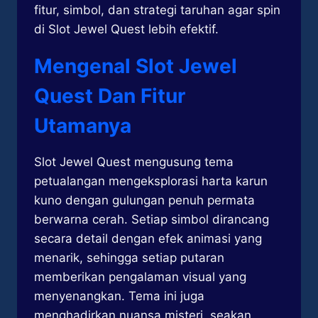
fitur, simbol, dan strategi taruhan agar spin
di Slot Jewel Quest lebih efektif.
Mengenal Slot Jewel
Quest Dan Fitur
Utamanya
Slot Jewel Quest mengusung tema
petualangan mengeksplorasi harta karun
kuno dengan gulungan penuh permata
berwarna cerah. Setiap simbol dirancang
secara detail dengan efek animasi yang
menarik, sehingga setiap putaran
memberikan pengalaman visual yang
menyenangkan. Tema ini juga
menghadirkan nuansa misteri, seakan