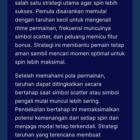
salah satu strategi utama agar spin lebih
sukses. Pemula disarankan memulai
dengan taruhan kecil untuk mengenali
ritme permainan, frekuensi munculnya
simbol scatter, dan peluang memicu fitur
bonus. Strategi ini membantu pemain tetap
aman sambil mencari momen optimal untuk
spin lebih maksimal.
Setelah memahami pola permainan,
taruhan dapat ditingkatkan secara
bertahap saat simbol scatter atau simbol
pengali mulai muncul lebih sering.
Pendekatan bertahap ini memaksimalkan
potensi kemenangan dari setiap spin dan
menjaga modal tetap terkendali. Strategi
taruhan yang terencana membuat