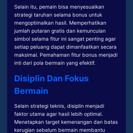
Selain itu, pemain bisa menyesuaikan
strategi taruhan selama bonus untuk
mengoptimalkan hasil. Memperhatikan
jumlah putaran gratis dan kemunculan
simbol selama fitur ini sangat penting agar
setiap peluang dapat dimanfaatkan secara
maksimal. Pemahaman fitur bonus menjadi
inti dari pola bermain yang efektif.
Disiplin Dan Fokus
Bermain
Selain strategi teknis, disiplin menjadi
faktor utama agar hasil lebih optimal.
Menetapkan target kemenangan dan batas
kerugian sebelum bermain membantu