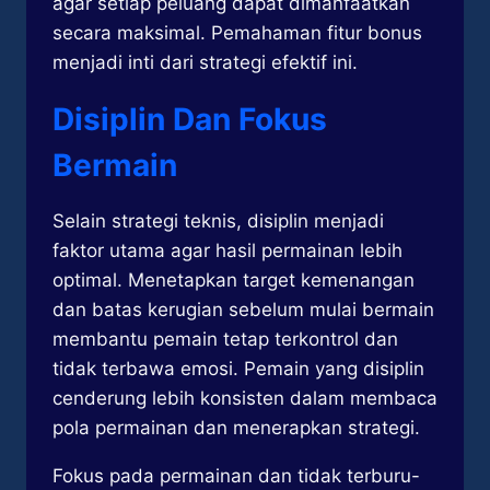
agar setiap peluang dapat dimanfaatkan
secara maksimal. Pemahaman fitur bonus
menjadi inti dari strategi efektif ini.
Disiplin Dan Fokus
Bermain
Selain strategi teknis, disiplin menjadi
faktor utama agar hasil permainan lebih
optimal. Menetapkan target kemenangan
dan batas kerugian sebelum mulai bermain
membantu pemain tetap terkontrol dan
tidak terbawa emosi. Pemain yang disiplin
cenderung lebih konsisten dalam membaca
pola permainan dan menerapkan strategi.
Fokus pada permainan dan tidak terburu-