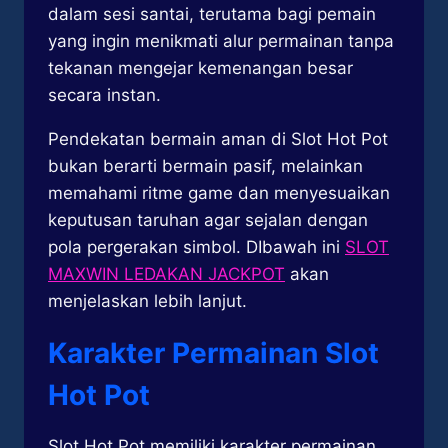
dalam sesi santai, terutama bagi pemain
yang ingin menikmati alur permainan tanpa
tekanan mengejar kemenangan besar
secara instan.
Pendekatan bermain aman di Slot Hot Pot
bukan berarti bermain pasif, melainkan
memahami ritme game dan menyesuaikan
keputusan taruhan agar sejalan dengan
pola pergerakan simbol. DIbawah ini
SLOT
MAXWIN LEDAKAN JACKPOT
akan
menjelaskan lebih lanjut.
Karakter Permainan Slot
Hot Pot
Slot Hot Pot memiliki karakter permainan