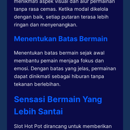
menikmati aspek visual dan alur permainan
tanpa rasa cemas. Ketika modal dikelola
dengan baik, setiap putaran terasa lebih
ringan dan menyenangkan.
Menentukan Batas Bermain
Menentukan batas bermain sejak awal
membantu pemain menjaga fokus dan
emosi. Dengan batas yang jelas, permainan
dapat dinikmati sebagai hiburan tanpa
tekanan berlebihan.
Sensasi Bermain Yang
Lebih Santai
Slot Hot Pot dirancang untuk memberikan