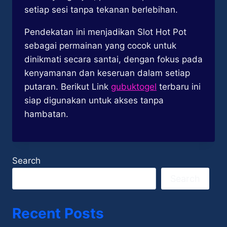
setiap sesi tanpa tekanan berlebihan.
Pendekatan ini menjadikan Slot Hot Pot
sebagai permainan yang cocok untuk
dinikmati secara santai, dengan fokus pada
kenyamanan dan keseruan dalam setiap
putaran. Berikut Link
gubuktogel
terbaru ini
siap digunakan untuk akses tanpa
hambatan.
Search
Search
Recent Posts