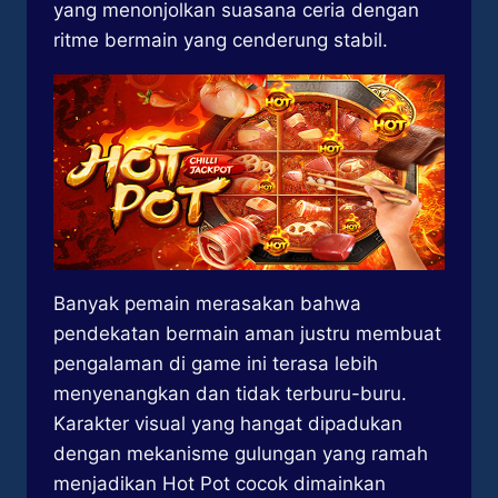
yang menonjolkan suasana ceria dengan
ritme bermain yang cenderung stabil.
Banyak pemain merasakan bahwa
pendekatan bermain aman justru membuat
pengalaman di game ini terasa lebih
menyenangkan dan tidak terburu-buru.
Karakter visual yang hangat dipadukan
dengan mekanisme gulungan yang ramah
menjadikan Hot Pot cocok dimainkan