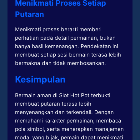
Menikmati Proses Setiap
Putaran
Menikmati proses berarti memberi
perhatian pada detail permainan, bukan
hanya hasil kemenangan. Pendekatan ini
membuat setiap sesi bermain terasa lebih
bermakna dan tidak membosankan.
Kesimpulan
Bermain aman di Slot Hot Pot terbukti
membuat putaran terasa lebih
menyenangkan dan terkendali. Dengan
memahami karakter permainan, membaca
pola simbol, serta menerapkan manajemen
modal yang bijak, pemain dapat menikmati