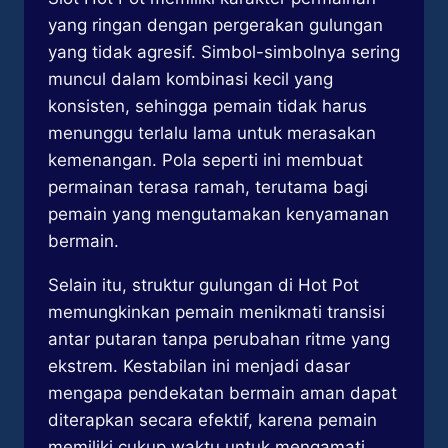
yang ringan dengan pergerakan gulungan
yang tidak agresif. Simbol-simbolnya sering
muncul dalam kombinasi kecil yang
konsisten, sehingga pemain tidak harus
menunggu terlalu lama untuk merasakan
kemenangan. Pola seperti ini membuat
permainan terasa ramah, terutama bagi
pemain yang mengutamakan kenyamanan
bermain.
Selain itu, struktur gulungan di Hot Pot
memungkinkan pemain menikmati transisi
antar putaran tanpa perubahan ritme yang
ekstrem. Kestabilan ini menjadi dasar
mengapa pendekatan bermain aman dapat
diterapkan secara efektif, karena pemain
memiliki cukup waktu untuk mengamati