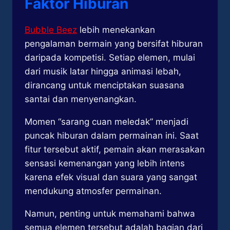
Faktor Hiburan
Bubble Beez
lebih menekankan
pengalaman bermain yang bersifat hiburan
daripada kompetisi. Setiap elemen, mulai
dari musik latar hingga animasi lebah,
dirancang untuk menciptakan suasana
santai dan menyenangkan.
Momen “sarang cuan meledak” menjadi
puncak hiburan dalam permainan ini. Saat
fitur tersebut aktif, pemain akan merasakan
sensasi kemenangan yang lebih intens
karena efek visual dan suara yang sangat
mendukung atmosfer permainan.
Namun, penting untuk memahami bahwa
semua elemen tersebut adalah bagian dari