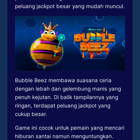
peluang jackpot besar yang mudah muncul.
Bubble Beez membawa suasana ceria
dengan lebah dan gelembung manis yang
penuh kejutan. Di balik tampilannya yang
ringan, terdapat peluang jackpot yang
cukup besar.
Game ini cocok untuk pemain yang mencari
hiburan santai namun menguntungkan.