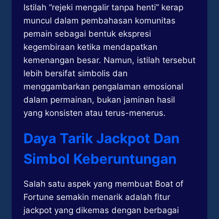
Istilah “rejeki mengalir tanpa henti” kerap
muncul dalam pembahasan komunitas
pemain sebagai bentuk ekspresi
kegembiraan ketika mendapatkan
kemenangan besar. Namun, istilah tersebut
lebih bersifat simbolis dan
menggambarkan pengalaman emosional
dalam permainan, bukan jaminan hasil
yang konsisten atau terus-menerus.
Daya Tarik Jackpot Dan
Simbol Keberuntungan
Salah satu aspek yang membuat Boat of
Fortune semakin menarik adalah fitur
jackpot yang dikemas dengan berbagai