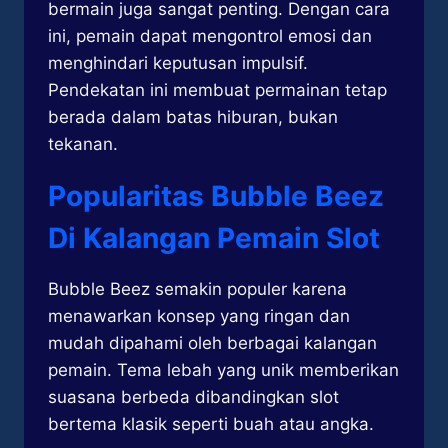
bermain juga sangat penting. Dengan cara
ini, pemain dapat mengontrol emosi dan
menghindari keputusan impulsif.
Pendekatan ini membuat permainan tetap
berada dalam batas hiburan, bukan
tekanan.
Popularitas Bubble Beez
Di Kalangan Pemain Slot
Bubble Beez semakin populer karena
menawarkan konsep yang ringan dan
mudah dipahami oleh berbagai kalangan
pemain. Tema lebah yang unik memberikan
suasana berbeda dibandingkan slot
bertema klasik seperti buah atau angka.