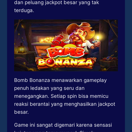
dan peluang jackpot besar yang tak
terduga.
Bomb Bonanza menawarkan gameplay
penuh ledakan yang seru dan
menegangkan. Setiap spin bisa memicu
reaksi berantai yang menghasilkan jackpot
besar.
Game ini sangat digemari karena sensasi