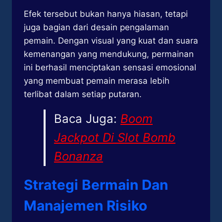
Efek tersebut bukan hanya hiasan, tetapi
juga bagian dari desain pengalaman
pemain. Dengan visual yang kuat dan suara
kemenangan yang mendukung, permainan
ini berhasil menciptakan sensasi emosional
yang membuat pemain merasa lebih
terlibat dalam setiap putaran.
Baca Juga:
Boom
Jackpot Di Slot Bomb
Bonanza
Strategi Bermain Dan
Manajemen Risiko