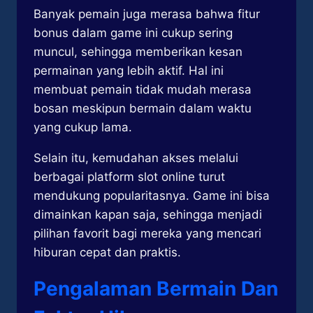
Banyak pemain juga merasa bahwa fitur
bonus dalam game ini cukup sering
muncul, sehingga memberikan kesan
permainan yang lebih aktif. Hal ini
membuat pemain tidak mudah merasa
bosan meskipun bermain dalam waktu
yang cukup lama.
Selain itu, kemudahan akses melalui
berbagai platform slot online turut
mendukung popularitasnya. Game ini bisa
dimainkan kapan saja, sehingga menjadi
pilihan favorit bagi mereka yang mencari
hiburan cepat dan praktis.
Pengalaman Bermain Dan