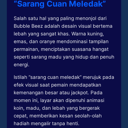
“Sarang Cuan Meledak”
Salah satu hal yang paling menonjol dari
Bubble Beez adalah desain visual bertema
lebah yang sangat khas. Warna kuning,
emas, dan oranye mendominasi tampilan
permainan, menciptakan suasana hangat
seperti sarang madu yang hidup dan penuh
energi.
Istilah “sarang cuan meledak” merujuk pada
efek visual saat pemain mendapatkan
kemenangan besar atau jackpot. Pada
momen ini, layar akan dipenuhi animasi
koin, madu, dan lebah yang bergerak
cepat, memberikan kesan seolah-olah
hadiah mengalir tanpa henti.