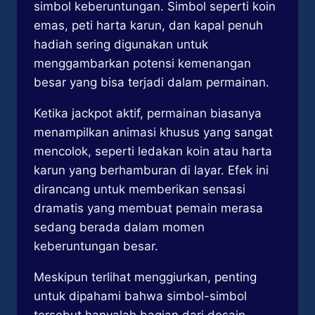
simbol keberuntungan. Simbol seperti koin
emas, peti harta karun, dan kapal penuh
hadiah sering digunakan untuk
menggambarkan potensi kemenangan
besar yang bisa terjadi dalam permainan.
Ketika jackpot aktif, permainan biasanya
menampilkan animasi khusus yang sangat
mencolok, seperti ledakan koin atau harta
karun yang berhamburan di layar. Efek ini
dirancang untuk memberikan sensasi
dramatis yang membuat pemain merasa
sedang berada dalam momen
keberuntungan besar.
Meskipun terlihat menggiurkan, penting
untuk dipahami bahwa simbol-simbol