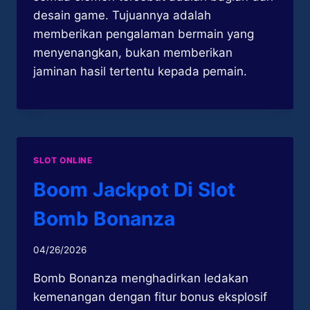
desain game. Tujuannya adalah
memberikan pengalaman bermain yang
menyenangkan, bukan memberikan
jaminan hasil tertentu kepada pemain.
SLOT ONLINE
Boom Jackpot Di Slot
Bomb Bonanza
04/26/2026
Bomb Bonanza menghadirkan ledakan
kemenangan dengan fitur bonus eksplosif