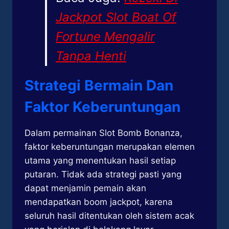
Jackpot Slot Boat Of
Fortune Mengalir
Tanpa Henti
Strategi Bermain Dan
Faktor Keberuntungan
Dalam permainan Slot Bomb Bonanza,
faktor keberuntungan merupakan elemen
utama yang menentukan hasil setiap
putaran. Tidak ada strategi pasti yang
dapat menjamin pemain akan
mendapatkan boom jackpot, karena
seluruh hasil ditentukan oleh sistem acak