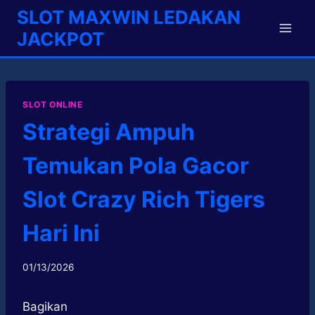
Skip
SLOT MAXWIN LEDAKAN
to
JACKPOT
content
SLOT ONLINE
Strategi Ampuh
Temukan Pola Gacor
Slot Crazy Rich Tigers
Hari Ini
01/13/2026
Bagikan