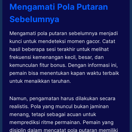
Mengamati Pola Putaran
Sebelumnya
Mengamati pola putaran sebelumnya menjadi
kunci untuk mendeteksi momen gacor. Catat
hasil beberapa sesi terakhir untuk melihat
frekuensi kemenangan kecil, besar, dan
kemunculan fitur bonus. Dengan informasi ini,
pemain bisa menentukan kapan waktu terbaik
untuk menaikkan taruhan.
Namun, pengamatan harus dilakukan secara
realistis. Pola yang muncul bukan jaminan
menang, tetapi sebagai acuan untuk
memprediksi ritme permainan. Pemain yang
disiplin dalam mencatat pola putaran memiliki