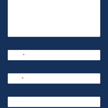
Name
*
Email
*
Website