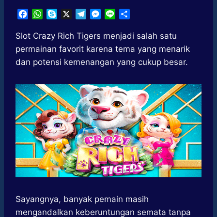
F
W
S
X
T
M
L
S
a
h
k
e
e
i
h
c
a
y
l
s
n
a
Slot Crazy Rich Tigers menjadi salah satu
e
t
p
e
s
e
r
permainan favorit karena tema yang menarik
b
s
e
g
e
e
dan potensi kemenangan yang cukup besar.
o
A
r
n
o
p
a
g
k
p
m
e
r
Sayangnya, banyak pemain masih
mengandalkan keberuntungan semata tanpa