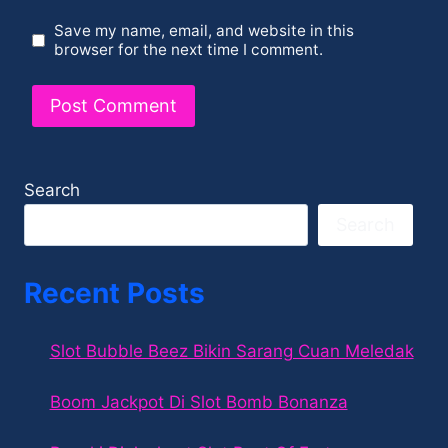
Save my name, email, and website in this
browser for the next time I comment.
Search
Search
Recent Posts
Slot Bubble Beez Bikin Sarang Cuan Meledak
Boom Jackpot Di Slot Bomb Bonanza