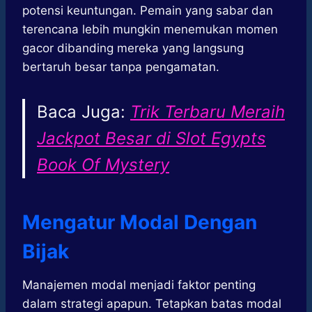
potensi keuntungan. Pemain yang sabar dan
terencana lebih mungkin menemukan momen
gacor dibanding mereka yang langsung
bertaruh besar tanpa pengamatan.
Baca Juga:
Trik Terbaru Meraih
Jackpot Besar di Slot Egypts
Book Of Mystery
Mengatur Modal Dengan
Bijak
Manajemen modal menjadi faktor penting
dalam strategi apapun. Tetapkan batas modal