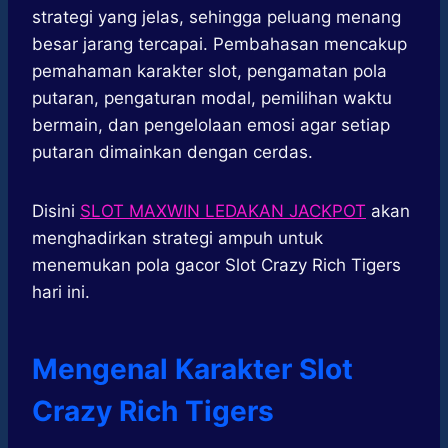
strategi yang jelas, sehingga peluang menang
besar jarang tercapai. Pembahasan mencakup
pemahaman karakter slot, pengamatan pola
putaran, pengaturan modal, pemilihan waktu
bermain, dan pengelolaan emosi agar setiap
putaran dimainkan dengan cerdas.
Disini
SLOT MAXWIN LEDAKAN JACKPOT
akan
menghadirkan strategi ampuh untuk
menemukan pola gacor Slot Crazy Rich Tigers
hari ini.
Mengenal Karakter Slot
Crazy Rich Tigers