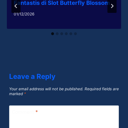
Fantastis di Slot Butterfly Blossom
01/12/2026
Leave a Reply
Your email address will not be published.
Required fields are
marked
*
Comment
*