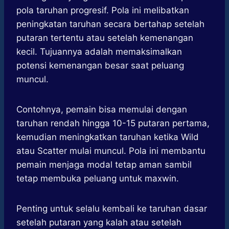
pola taruhan progresif. Pola ini melibatkan
peningkatan taruhan secara bertahap setelah
putaran tertentu atau setelah kemenangan
kecil. Tujuannya adalah memaksimalkan
potensi kemenangan besar saat peluang
muncul.
Contohnya, pemain bisa memulai dengan
taruhan rendah hingga 10-15 putaran pertama,
kemudian meningkatkan taruhan ketika Wild
atau Scatter mulai muncul. Pola ini membantu
pemain menjaga modal tetap aman sambil
tetap membuka peluang untuk maxwin.
Penting untuk selalu kembali ke taruhan dasar
setelah putaran yang kalah atau setelah