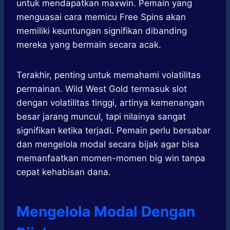
untuk mendapatkan maxwin. Pemain yang
menguasai cara memicu Free Spins akan
memiliki keuntungan signifikan dibanding
mereka yang bermain secara acak.
Terakhir, penting untuk memahami volatilitas
permainan. Wild West Gold termasuk slot
dengan volatilitas tinggi, artinya kemenangan
besar jarang muncul, tapi nilainya sangat
signifikan ketika terjadi. Pemain perlu bersabar
dan mengelola modal secara bijak agar bisa
memanfaatkan momen-momen big win tanpa
cepat kehabisan dana.
Mengelola Modal Dengan