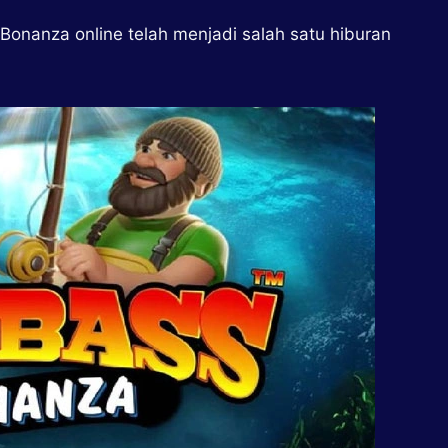
 Bonanza online telah menjadi salah satu hiburan