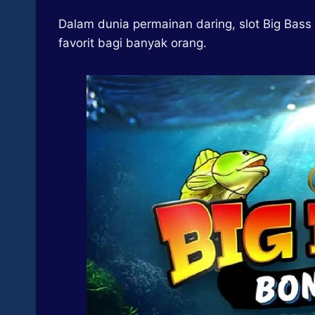
a
h
k
e
e
i
h
c
a
y
l
s
n
a
Dalam dunia permainan daring, slot Big Bass
e
t
p
e
s
e
r
favorit bagi banyak orang.
b
s
e
g
e
e
o
A
r
n
o
p
a
g
k
p
m
e
r