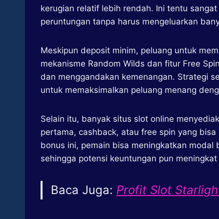
kerugian relatif lebih rendah. Ini tentu san
peruntungan tanpa harus mengeluarkan ban
Meskipun deposit minim, peluang untuk meme
mekanisme Random Wilds dan fitur Free Spin
dan menggandakan kemenangan. Strategi se
untuk memaksimalkan peluang menang denga
Selain itu, banyak situs slot online menyed
pertama, cashback, atau free spin yang bi
bonus ini, pemain bisa meningkatkan modal
sehingga potensi keuntungan pun meningkat
Baca Juga:
Profit Slot Starli