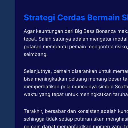
Strategi Cerdas Bermain S
Agar keuntungan dari Big Bass Bonanza maks
tepat. Salah satunya adalah mengatur modal
putaran membantu pemain mengontrol risiko
seimbang.
Selanjutnya, pemain disarankan untuk memanfa
bisa meningkatkan peluang menang besar t
memperhatikan pola munculnya simbol Scatter 
waktu yang tepat untuk meningkatkan taruha
Terakhir, bersabar dan konsisten adalah kunc
sehingga tidak setiap putaran akan mengha
pemain dapat memanfaatkan momen yang tep