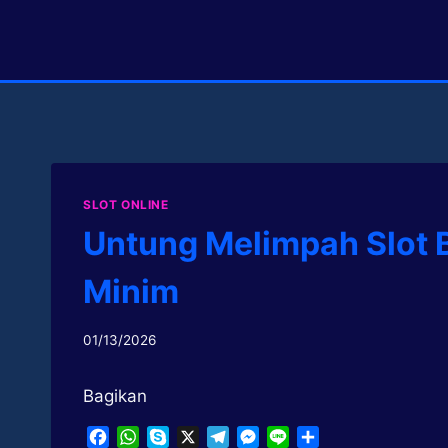
Skip
to
content
SLOT ONLINE
Untung Melimpah Slot 
Minim
01/13/2026
Bagikan
F
W
S
X
T
M
L
S